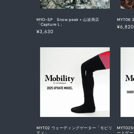
MYO-SP Snow peak × 山波商店
MYT06 3
「Capture L」
通
¥6,820
通
¥3,630
常
常
価
価
格
格
MYT02 ウェーディングゲーター「モビリ
MYT02
ティ」
ートゲー