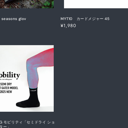
 seasons glov
MYT10 カードメジャー 45
通
¥1,980
常
価
格
SG モビリティ「セミドライ ショ
ター」