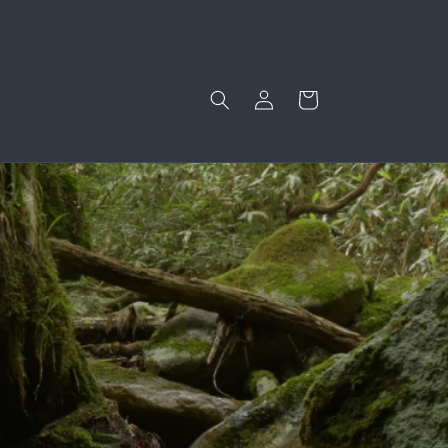
ロ
カ
グ
ー
イ
ト
ン