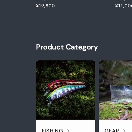
通
¥19,800
通
¥11,00
常
常
価
価
格
格
Product Category
FISHING
GEAR