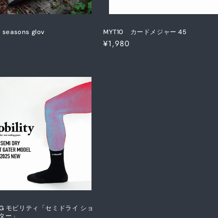
 seasons glov
MYT10 カードメジャー 45
通
¥1,980
常
価
格
SG モビリティ「セミドライ ショ
ター」