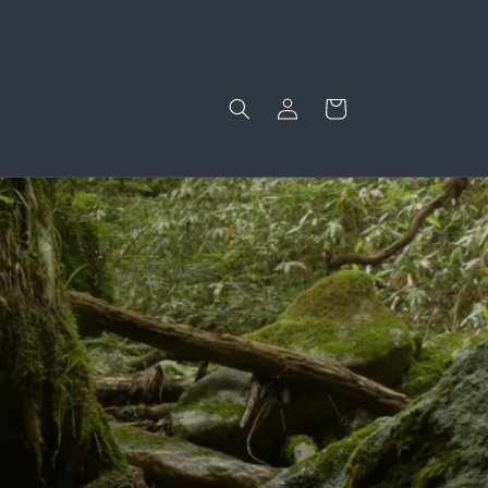
ロ
カ
グ
ー
イ
ト
ン