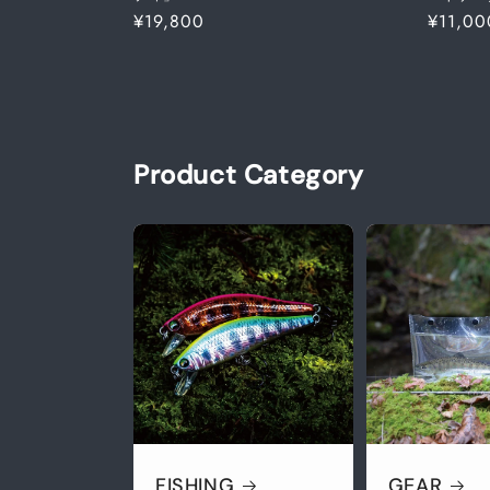
通
¥19,800
通
¥11,00
常
常
価
価
格
格
Product Category
FISHING
GEAR