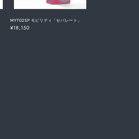
MYT02SP モビリティ「セパレート」
通
¥18,150
常
価
格