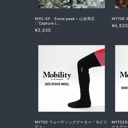
MYO-SP Snow peak × 山波商店
MYT06 3
「Capture L」
通
¥6,820
通
¥3,630
常
常
価
価
格
格
MYT02 ウェーディングゲーター「モビリ
MYT02
ティ」
ートゲー